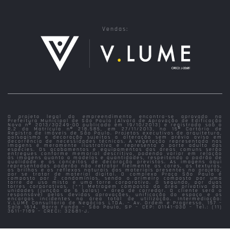
Vendas:
O projeto legal do empreendimento encontra-se aprovado na
Prefeitura Municipal de São Paulo (Alvará de Aprovação de Edificação
Nova nº 2013/30249-00 publicado em 19/10/2013) e registrado sob o
R.2 da Matrícula nº 218.585, em 27/11/2013, no 15º Cartório de
Registro de Imóveis de São Paulo. Projetos executivos de arquitetura,
paisagismo e decoração sujeitos a alteração sem prévio aviso em
decorrência de necessidades técnicas. A vegetação representada nas
imagens é meramente ilustrativa e representa o porte adulto das
espécies. Os acabamentos e equipamentos das áreas comuns serão
entregues conforme memorial descritivo, podendo variar em relação
às imagens quanto a modelos e quantidades, respeitando o padrão de
qualidade e os conceitos de decoração previstos. As imagens aqui
representadas poderão não retratar fielmente as cores, as texturas,
os brilhos e os reflexos naturais dos materiais presentes no projeto,
por se tratar de material digital. O complexo Praça São Paulo é
composto por 2 condomínios, sendo o primeiro composto por uma
torre de uso misto e uma torre corporativa. O segundo, por duas
torres corporativas. (**) Metragem composta da área privativa das
unidades (junção de 6 salas) + área de corredor. O cliente será o
responsável pelas devidas aprovações, unificação do espaço e os
encargos incidentes na área total de utilização. Intermediação:
V.LUME Consultoria de Negócios LTDA. – Av. Ordem e Progresso, 157 –
Sala 1614, Barra Funda – São Paulo, SP – CEP: 01141-030 – Tel.: (11)
3611-7189 – CRECI: 32681-J.